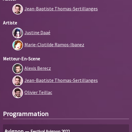
Jean-Baptiste Thomas-Sertillanges
Artiste
Justine Daaé
Marie-Clotilde Ramos-Ibanez
Metteur-En-Scene
Alexis Berecz
Jean-Baptiste Thomas-Sertillanges
Olivier Teillac
Programmation
Avignon —
Festival Avignon 2022