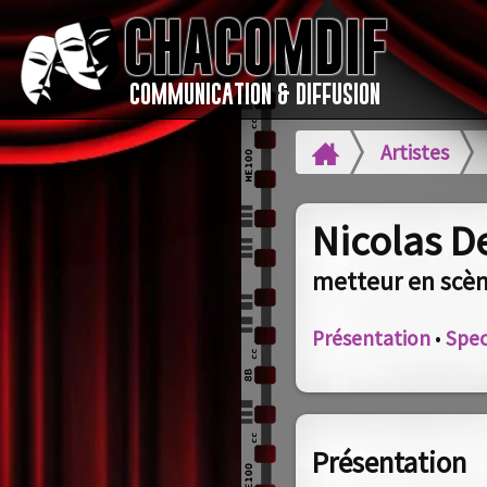
Artistes
Nicolas D
metteur en scèn
Présentation
•
Spec
Présentation