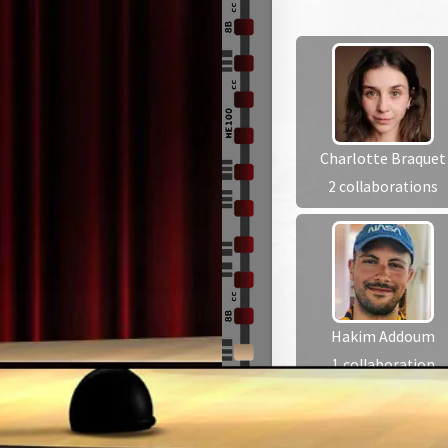
Charlotte Braquet
2 collaborations
Hakim Addoum
1 collaboration