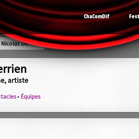
ChaComDif
Fest
Nicolas Derrien
errien
e, artiste
tacles
•
Équipes